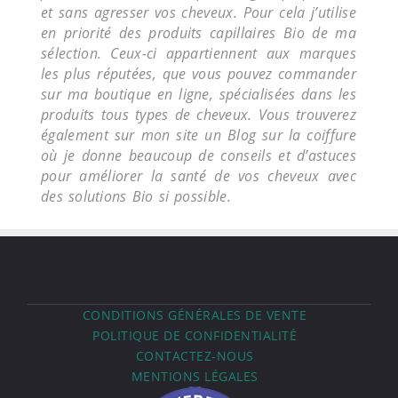
et sans agresser vos cheveux. Pour cela j’utilise
en priorité des produits capillaires Bio de ma
sélection. Ceux-ci appartiennent aux marques
les plus réputées, que vous pouvez commander
sur ma boutique en ligne, spécialisées dans les
produits tous types de cheveux. Vous trouverez
également sur mon site un Blog sur la coiffure
où je donne beaucoup de conseils et d’astuces
pour améliorer la santé de vos cheveux avec
des solutions Bio si possible.
CONDITIONS GÉNÉRALES DE VENTE
POLITIQUE DE CONFIDENTIALITÉ
CONTACTEZ-NOUS
MENTIONS LÉGALES