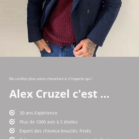
Ne confiez plus votre chevelure à n'importe qui !
Alex Cruzel c'est ...
30 ans Expérience
Plus de 1000 avis à 5 étoiles
Expert des cheveux bouclés, frisés